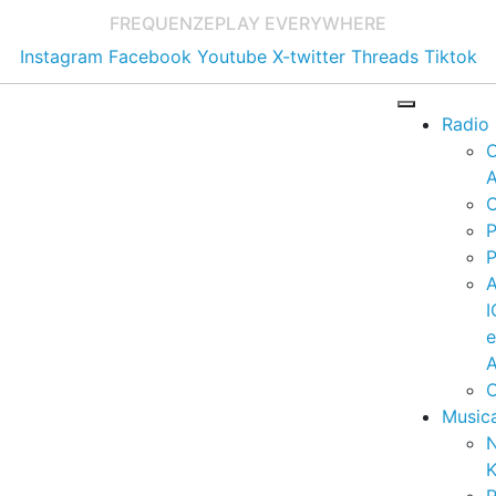
FREQUENZE
PLAY EVERYWHERE
Instagram
Facebook
Youtube
X-twitter
Threads
Tiktok
Radio
A
C
P
P
I
A
C
Music
K