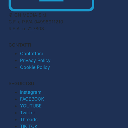
© CN MEDIA S.r.l.
C.F. e P.IVA 04998911210
R.E.A. n. 727803
CONTATTI
Contattaci
Privacy Policy
Cookie Policy
SEGUICI SU
Instagram
FACEBOOK
YOUTUBE
Twitter
Threads
TIK TOK