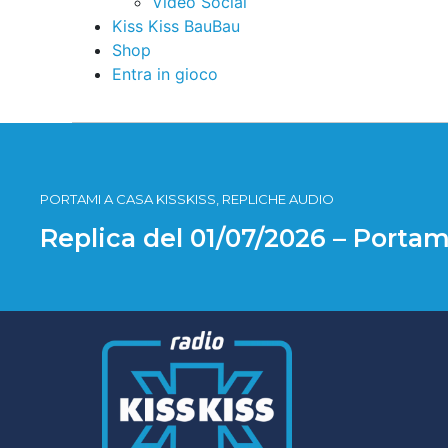
Video Social
Kiss Kiss BauBau
Shop
Entra in gioco
PORTAMI A CASA KISSKISS, REPLICHE AUDIO
Replica del 01/07/2026 – Portam