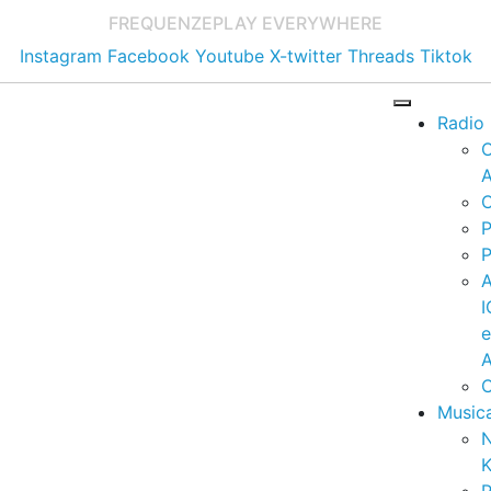
FREQUENZE
PLAY EVERYWHERE
Instagram
Facebook
Youtube
X-twitter
Threads
Tiktok
Radio
A
C
P
P
I
A
C
Music
K