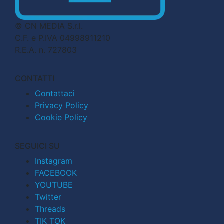
© CN MEDIA S.r.l.
C.F. e P.IVA 04998911210
R.E.A. n. 727803
CONTATTI
Contattaci
Privacy Policy
Cookie Policy
SEGUICI SU
Instagram
FACEBOOK
YOUTUBE
Twitter
Threads
TIK TOK