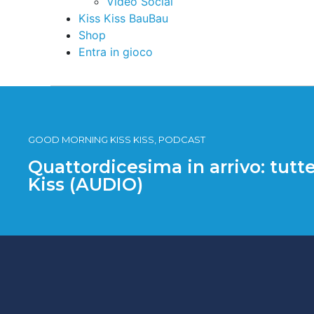
Video Social
Kiss Kiss BauBau
Shop
Entra in gioco
GOOD MORNING KISS KISS, PODCAST
Quattordicesima in arrivo: tutt
Kiss (AUDIO)