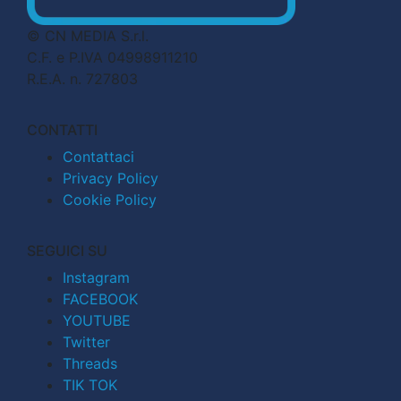
© CN MEDIA S.r.l.
C.F. e P.IVA 04998911210
R.E.A. n. 727803
CONTATTI
Contattaci
Privacy Policy
Cookie Policy
SEGUICI SU
Instagram
FACEBOOK
YOUTUBE
Twitter
Threads
TIK TOK