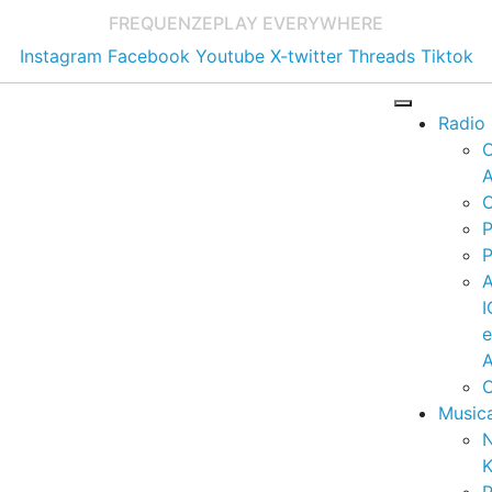
FREQUENZE
PLAY EVERYWHERE
Instagram
Facebook
Youtube
X-twitter
Threads
Tiktok
Radio
A
C
P
P
I
A
C
Music
K