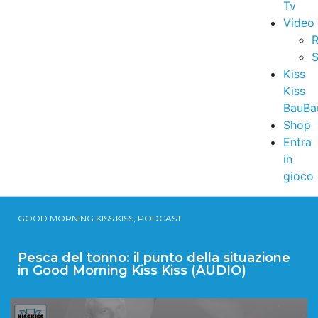
Tv
Video
R
S
Kiss
Kiss
BauBa
Shop
Entra
in
gioco
GOOD MORNING KISS KISS, PODCAST
Pesca del tonno: il punto della situazione
in Good Morning Kiss Kiss (AUDIO)