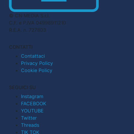
© CN MEDIA S.r.l.
C.F. e P.IVA 04998911210
R.E.A. n. 727803
CONTATTI
Contattaci
Privacy Policy
Cookie Policy
SEGUICI SU
Instagram
FACEBOOK
YOUTUBE
Twitter
Threads
TIK TOK