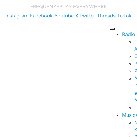
FREQUENZE
PLAY EVERYWHERE
Instagram
Facebook
Youtube
X-twitter
Threads
Tiktok
Radio
A
C
P
P
I
A
C
Music
K