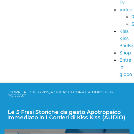
Tv
Video
R
S
Kiss
Kiss
BauBa
Shop
Entra
in
gioco
I CORRIERI DI KISS KISS, PODCAST, I CORRIERI DI KISS KISS,
PODCAST
Le 5 Frasi Storiche da gesto Apotropaico
immediato in I Corrieri di Kiss Kiss (AUDIO)