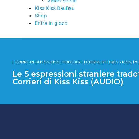
Video Social
Kiss Kiss BauBau
Shop
Entra in gioco
I CORRIERI DI KISS KISS, PODCAST, I CORRIERI DI KISS KISS, 
Le 5 espressioni straniere tradot
Corrieri di Kiss Kiss (AUDIO)