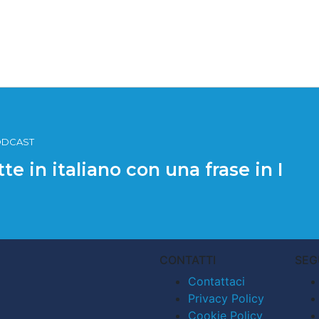
PODCAST
te in italiano con una frase in I
CONTATTI
SEG
Contattaci
Privacy Policy
Cookie Policy