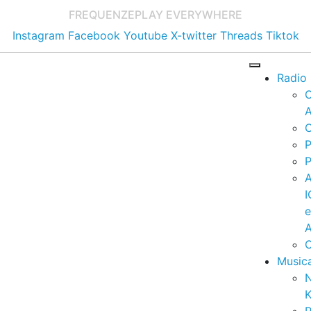
FREQUENZE
PLAY EVERYWHERE
Instagram
Facebook
Youtube
X-twitter
Threads
Tiktok
Radio
A
C
P
P
I
A
C
Music
K