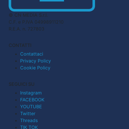
© CN MEDIA S.r.l.
C.F. e P.IVA 04998911210
R.E.A. n. 727803
CONTATTI
Contattaci
Privacy Policy
Cookie Policy
SEGUICI SU
Instagram
FACEBOOK
YOUTUBE
Twitter
Threads
TIK TOK