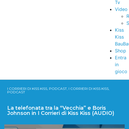
Tv
Video
R
S
Kiss
Kiss
BauBa
Shop
Entra
in
gioco
I CORRIERI DI KISS KISS, PODCAST, I CORRIERI DI KISS KISS,
PODCAST
La telefonata tra la “Vecchia” e Boris
Johnson in I Corrieri di Kiss Kiss (AUDIO)