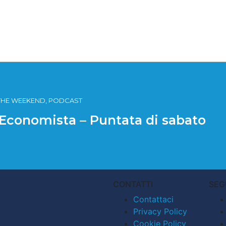
S THE WEEKEND, PODCAST
– Economista – Puntata di sabato
CONTATTI
SEG
Contattaci
Privacy Policy
Cookie Policy