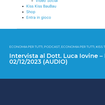
Video Social
Kiss Kiss BauBau
Shop
Entra in gioco
ECONOMIA PER TUTTI, PODCAST, ECONOMIA PER TUTTI, KIS
Intervista al Dott. Luca Iovine 
02/12/2023 (AUDIO)