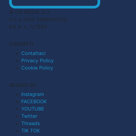
© CN MEDIA S.r.l.
C.F. e P.IVA 04998911210
R.E.A. n. 727803
CONTATTI
Contattaci
Privacy Policy
Cookie Policy
SEGUICI SU
Instagram
FACEBOOK
YOUTUBE
Twitter
Threads
TIK TOK