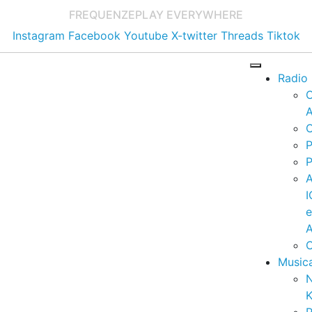
FREQUENZE
PLAY EVERYWHERE
Instagram
Facebook
Youtube
X-twitter
Threads
Tiktok
Radio
A
C
P
P
I
A
C
Music
K