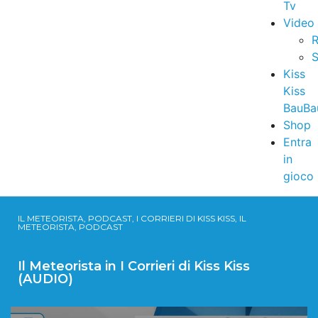
Tv
Video
R
S
Kiss
Kiss
BauBa
Shop
Entra
in
gioco
IL METEORISTA, PODCAST, I CORRIERI DI KISS KISS, IL
METEORISTA, PODCAST
Il Meteorista in I Corrieri di Kiss Kiss
(AUDIO)