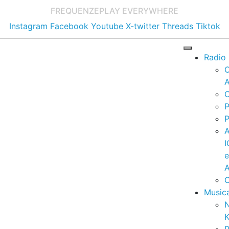
FREQUENZE
PLAY EVERYWHERE
Instagram
Facebook
Youtube
X-twitter
Threads
Tiktok
Radio
A
C
P
P
I
A
C
Music
K