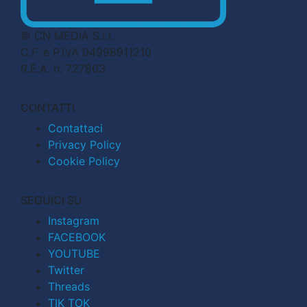
© CN MEDIA S.r.l.
C.F. e P.IVA 04998911210
R.E.A. n. 727803
CONTATTI
Contattaci
Privacy Policy
Cookie Policy
SEGUICI SU
Instagram
FACEBOOK
YOUTUBE
Twitter
Threads
TIK TOK