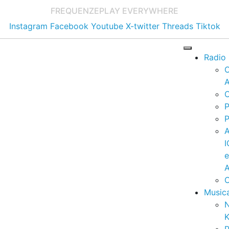
FREQUENZE
PLAY EVERYWHERE
Instagram
Facebook
Youtube
X-twitter
Threads
Tiktok
Radio
A
C
P
P
I
A
C
Music
K