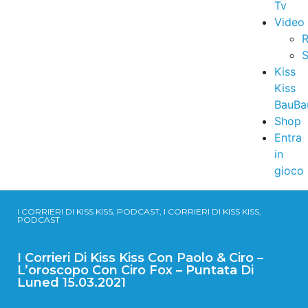
Tv
Video
R
S
Kiss
Kiss
BauBa
Shop
Entra
in
gioco
I CORRIERI DI KISS KISS, PODCAST, I CORRIERI DI KISS KISS,
PODCAST
I Corrieri Di Kiss Kiss Con Paolo & Ciro –
L’oroscopo Con Ciro Fox – Puntata Di
Luned 15.03.2021