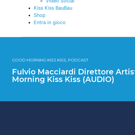
Video Social
Kiss Kiss BauBau
Shop
Entra in gioco
GOOD MORNING KISS KISS, PODCAST
Fulvio Macciardi Direttore Artis
Morning Kiss Kiss (AUDIO)