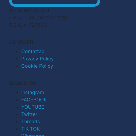
© CN MEDIA S.r.l.
C.F. e P.IVA 04998911210
R.E.A. n. 727803
CONTATTI
Contattaci
Privacy Policy
Cookie Policy
SEGUICI SU
Instagram
FACEBOOK
YOUTUBE
Twitter
Threads
TIK TOK