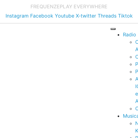
FREQUENZE
PLAY EVERYWHERE
Instagram
Facebook
Youtube
X-twitter
Threads
Tiktok
Radio
A
C
P
P
I
A
C
Music
K