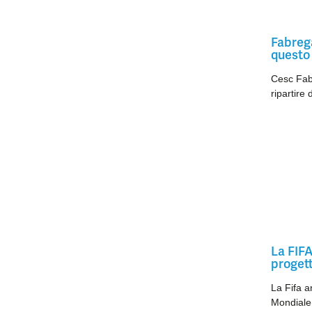
Fabrega
questo
Cesc Fab
ripartire
La FIFA
proget
La Fifa an
Mondiale a