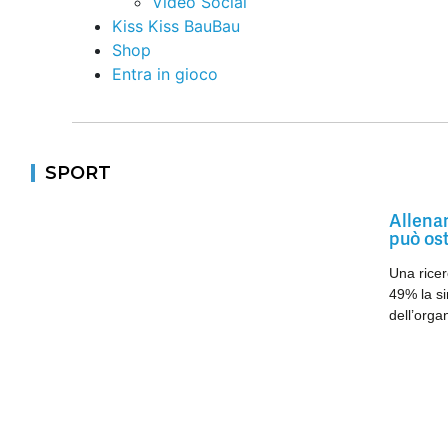
Video Social
Kiss Kiss BauBau
Shop
Entra in gioco
SPORT
Allenam
può os
Una ricer
49% la si
dell’organ