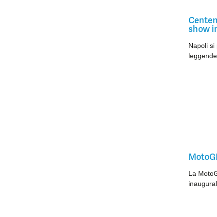
Centena
show in
Napoli si
leggende 
MotoGP,
La MotoGP
inaugural