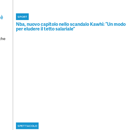
 è
SPORT
Nba, nuovo capitolo nello scandalo Kawhi: “Un modo
per eludere il tetto salariale”
 che
SPETTACOLO