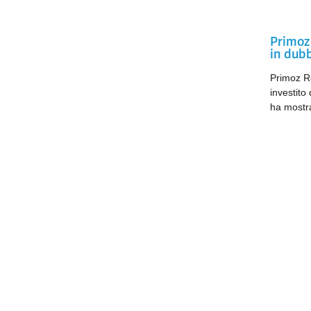
Primoz 
in dub
Primoz Ro
investito
ha mostra