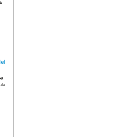
a
del
pa
ale