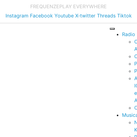
FREQUENZE
PLAY EVERYWHERE
Instagram
Facebook
Youtube
X-twitter
Threads
Tiktok
Radio
A
C
P
P
I
A
C
Music
K