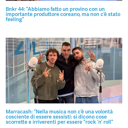
Bnkr 44: “Abbiamo fatto un provino con un
importante produttore coreano, ma non c’è stato
feeling”
Marracash: “Nella musica non c’è una volontà
cosciente di essere sessisti: si dicono cose
scorrette e irriverenti per essere “rock ‘n’ roll“