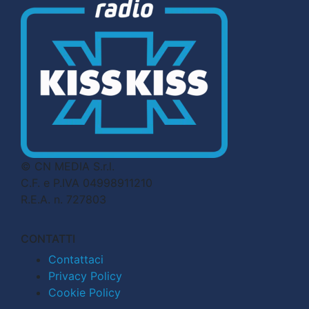
© CN MEDIA S.r.l.
C.F. e P.IVA 04998911210
R.E.A. n. 727803
CONTATTI
Contattaci
Privacy Policy
Cookie Policy