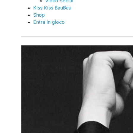
Video Social
Kiss Kiss BauBau
Shop
Entra in gioco