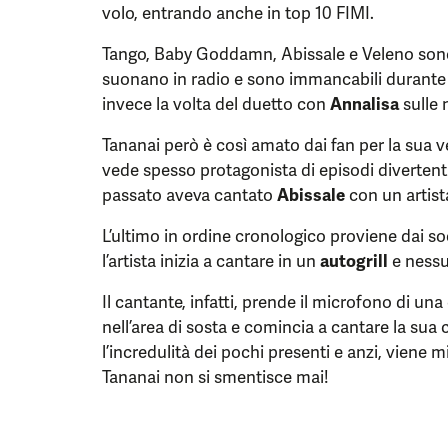
volo, entrando anche in top 10 FIMI.
Tango, Baby Goddamn, Abissale e Veleno sono 
suonano in radio e sono immancabili durante i
invece la volta del duetto con
Annalisa
sulle 
Tananai però è così amato dai fan per la sua 
vede spesso protagonista di episodi divertent
passato aveva cantato
Abissale
con un artista
L’ultimo in ordine cronologico proviene dai s
l’artista inizia a cantare in un
autogrill
e nessu
Il cantante, infatti, prende il microfono di un
nell’area di sosta e comincia a cantare la su
l’incredulità dei pochi presenti e anzi, viene 
Tananai non si smentisce mai!