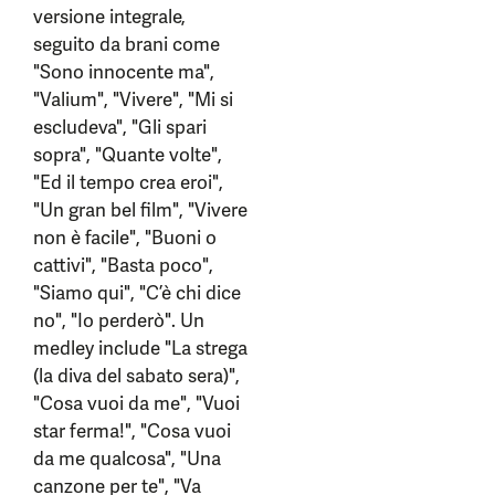
versione integrale,
seguito da brani come
"Sono innocente ma",
"Valium", "Vivere", "Mi si
escludeva", "Gli spari
sopra", "Quante volte",
"Ed il tempo crea eroi",
"Un gran bel film", "Vivere
non è facile", "Buoni o
cattivi", "Basta poco",
"Siamo qui", "C’è chi dice
no", "Io perderò". Un
medley include "La strega
(la diva del sabato sera)",
"Cosa vuoi da me", "Vuoi
star ferma!", "Cosa vuoi
da me qualcosa", "Una
canzone per te", "Va