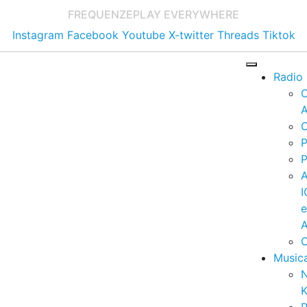
FREQUENZE
PLAY EVERYWHERE
Instagram
Facebook
Youtube
X-twitter
Threads
Tiktok
Radio
A
C
P
P
I
A
C
Music
K