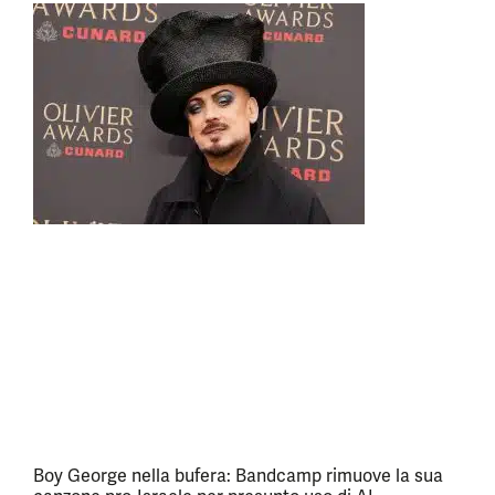
Boy George nella bufera: Bandcamp rimuove la sua