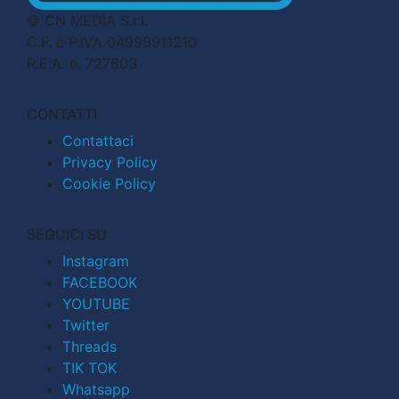
© CN MEDIA S.r.l.
C.F. e P.IVA 04998911210
R.E.A. n. 727803
CONTATTI
Contattaci
Privacy Policy
Cookie Policy
SEGUICI SU
Instagram
FACEBOOK
YOUTUBE
Twitter
Threads
TIK TOK
Whatsapp