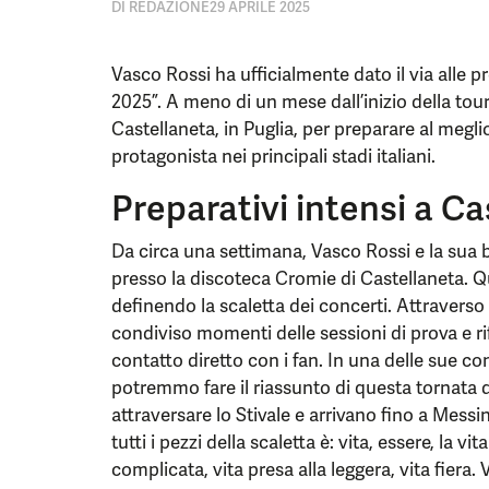
DI
REDAZIONE
29 APRILE 2025
Vasco Rossi ha ufficialmente dato il via alle p
2025”. A meno di un mese dall’inizio della tourné
Castellaneta, in Puglia, per preparare al megli
protagonista nei principali stadi italiani.
Preparativi intensi a C
Da circa una settimana, Vasco Rossi e la sua
presso la discoteca Cromie di Castellaneta. Qu
definendo la scaletta dei concerti. Attraverso 
condiviso momenti delle sessioni di prova e r
contatto diretto con i fan. In una delle sue co
potremmo fare il riassunto di questa tornata d
attraversare lo Stivale e arrivano fino a Messi
tutti i pezzi della scaletta è: vita, essere, la vit
complicata, vita presa alla leggera, vita fi