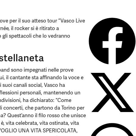
rove per il suo atteso tour “Vasco Live
e, il rocker si è ritirato a
o gli spettacoli che lo vedranno
astellaneta
 band sono impegnati nelle prove
i, il cantante sta affinando la voce e
i suoi canali social, Vasco ha
iflessioni personali, mantenendo un
ndivisioni, ha dichiarato: “Come
i concerti, che partono da Torino per
na? Quest’anno il filo rosso che unisce
a è, vita celebrata, vita ostinata, vita
era. VOGLIO UNA VITA SPERICOLATA,