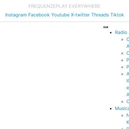
FREQUENZE
PLAY EVERYWHERE
Instagram
Facebook
Youtube
X-twitter
Threads
Tiktok
Radio
A
C
P
P
I
A
C
Music
K