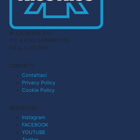
© CN MEDIA S.r.l.
C.F. e P.IVA 04998911210
R.E.A. n. 727803
CONTATTI
Contattaci
Privacy Policy
Cookie Policy
SEGUICI SU
Instagram
FACEBOOK
YOUTUBE
Twitter