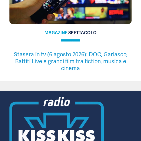
MAGAZINE
SPETTACOLO
Stasera in tv (6 agosto 2026): DOC, Garlasco,
Battiti Live e grandi film tra fiction, musica e
cinema