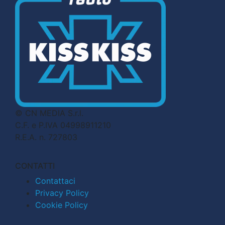
© CN MEDIA S.r.l.
C.F. e P.IVA 04998911210
R.E.A. n. 727803
CONTATTI
Contattaci
Privacy Policy
Cookie Policy