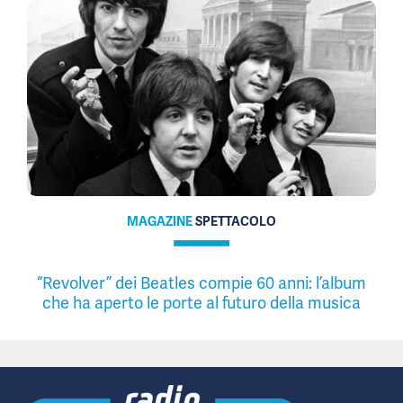
MAGAZINE
SPETTACOLO
“Revolver” dei Beatles compie 60 anni: l’album
che ha aperto le porte al futuro della musica