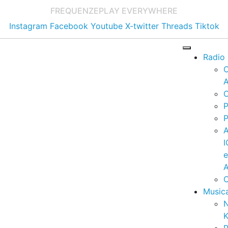
FREQUENZE
PLAY EVERYWHERE
Instagram
Facebook
Youtube
X-twitter
Threads
Tiktok
Radio
A
C
P
P
I
A
C
Music
K