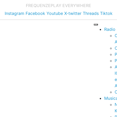
FREQUENZE
PLAY EVERYWHERE
Instagram
Facebook
Youtube
X-twitter
Threads
Tiktok
Radio
A
C
P
P
I
A
C
Music
K