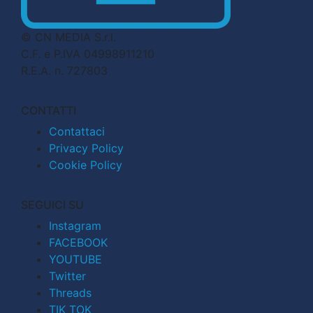
© CN MEDIA S.r.l.
C.F. e P.IVA 04998911210
R.E.A. n. 727803
CONTATTI
Contattaci
Privacy Policy
Cookie Policy
SEGUICI SU
Instagram
FACEBOOK
YOUTUBE
Twitter
Threads
TIK TOK