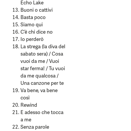
Echo Lake
Buoni o cattivi
Basta poco
Siamo qui
C’è chi dice no
Io perderò
La strega (la diva del
sabato sera) / Cosa
vuoi da me / Vuoi
star ferma! / Tu vuoi
da me qualcosa /
Una canzone per te
Va bene, va bene
così
Rewind
E adesso che tocca
a me
Senza parole