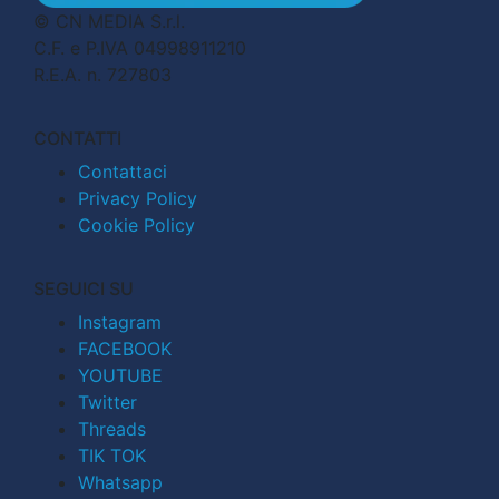
© CN MEDIA S.r.l.
C.F. e P.IVA 04998911210
R.E.A. n. 727803
CONTATTI
Contattaci
Privacy Policy
Cookie Policy
SEGUICI SU
Instagram
FACEBOOK
YOUTUBE
Twitter
Threads
TIK TOK
Whatsapp