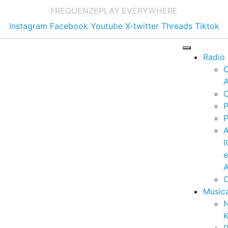
FREQUENZE
PLAY EVERYWHERE
Instagram
Facebook
Youtube
X-twitter
Threads
Tiktok
Radio
A
C
P
P
I
A
C
Music
K