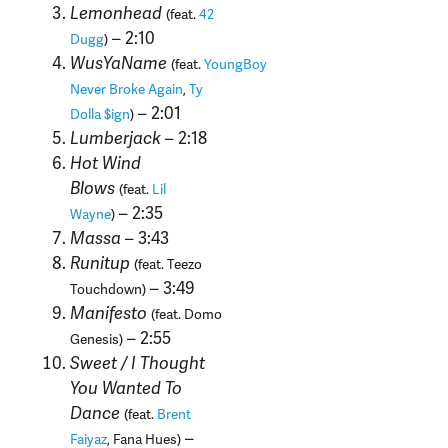
Lemonhead
(feat.
42
– 2:10
Dugg
)
WusYaName
(feat.
YoungBoy
Never Broke Again
,
Ty
– 2:01
Dolla $ign
)
Lumberjack
– 2:18
Hot Wind
Blows
(feat.
Lil
– 2:35
Wayne
)
Massa
– 3:43
Runitup
(feat. Teezo
– 3:49
Touchdown)
Manifesto
(feat. Domo
– 2:55
Genesis)
Sweet / I Thought
You Wanted To
Dance
(feat.
Brent
–
Faiyaz
, Fana Hues)