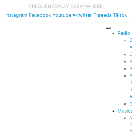
FREQUENZE
PLAY EVERYWHERE
Instagram
Facebook
Youtube
X-twitter
Threads
Tiktok
Radio
A
C
P
P
I
A
C
Music
K