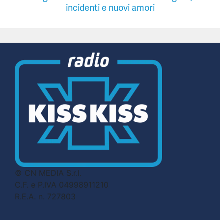
incidenti e nuovi amori
© CN MEDIA S.r.l.
C.F. e P.IVA 04998911210
R.E.A. n. 727803