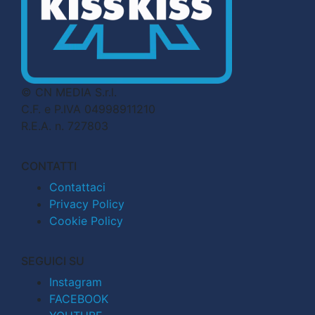
© CN MEDIA S.r.l.
C.F. e P.IVA 04998911210
R.E.A. n. 727803
CONTATTI
Contattaci
Privacy Policy
Cookie Policy
SEGUICI SU
Instagram
FACEBOOK