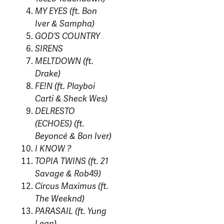
MY EYES (ft. Bon
Iver & Sampha)
GOD’S COUNTRY
SIRENS
MELTDOWN (ft.
Drake)
FE!N (ft. Playboi
Carti & Sheck Wes)
DELRESTO
(ECHOES) (ft.
Beyoncé & Bon Iver)
I KNOW ?
TOPIA TWINS (ft. 21
Savage & Rob49)
Circus Maximus (ft.
The Weeknd)
PARASAIL (ft. Yung
Lean)