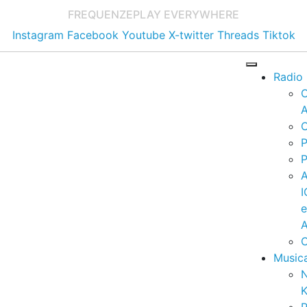
FREQUENZE
PLAY EVERYWHERE
Instagram
Facebook
Youtube
X-twitter
Threads
Tiktok
Radio
A
C
P
P
I
A
C
Music
K