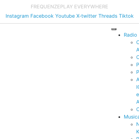
FREQUENZE
PLAY EVERYWHERE
Instagram
Facebook
Youtube
X-twitter
Threads
Tiktok
Radio
A
C
P
P
I
A
C
Music
K