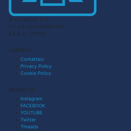
© CN MEDIA S.r.l.
C.F. e P.IVA 04998911210
R.E.A. n. 727803
CONTATTI
Contattaci
Privacy Policy
Cookie Policy
SEGUICI SU
Instagram
FACEBOOK
YOUTUBE
Twitter
Threads