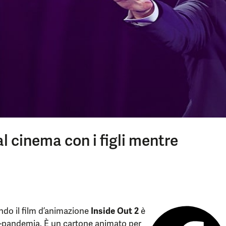
 cinema con i figli mentre
ndo il film d’animazione
Inside Out 2
è
st-pandemia. È un cartone animato per