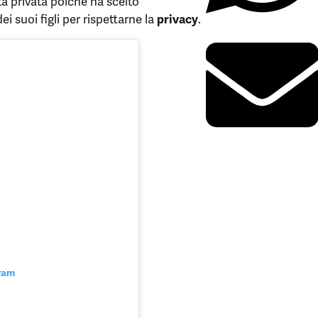
ta privata poiché ha scelto
suoi figli per rispettarne la
privacy
.
ram