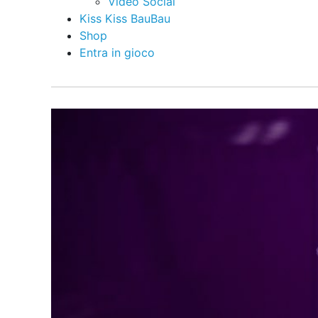
Video Social
Kiss Kiss BauBau
Shop
Entra in gioco