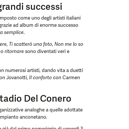
grandi successi
imposto come uno degli artisti italiani
i, grazie ad album di enorme successo
sa semplice
.
ere
,
Ti scatterò una foto
,
Non me lo so
 ritornare
sono diventati veri e
on numerosi artisti, dando vita a duetti
on Jovanotti,
Il conforto
con Carmen
 stadio Del Conero
ganizzative analoghe a quelle adottate
l’impianto anconetano.
re già dal primo pomeriggio di venerdì 3