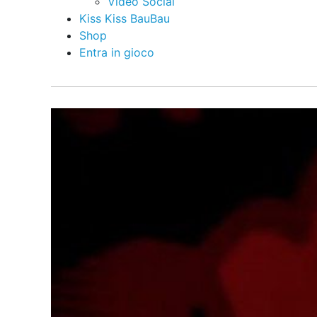
Video Social
Kiss Kiss BauBau
Shop
Entra in gioco