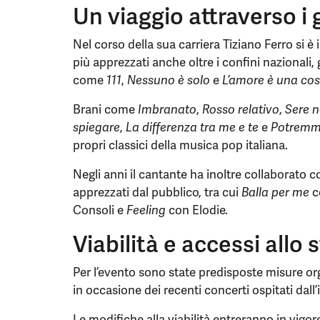
Un viaggio attraverso i 
Nel corso della sua carriera Tiziano Ferro si è 
più apprezzati anche oltre i confini nazional
come
111
,
Nessuno è solo
e
L’amore è una co
Brani come
Imbranato
,
Rosso relativo
,
Sere n
spiegare
,
La differenza tra me e te
e
Potremmo
propri classici della musica pop italiana.
Negli anni il cantante ha inoltre collaborato c
apprezzati dal pubblico, tra cui
Balla per me
c
Consoli e
Feeling
con Elodie.
Viabilità e accessi allo
Per l’evento sono state predisposte misure or
in occasione dei recenti concerti ospitati dal
Le modifiche alla viabilità entreranno in vigo