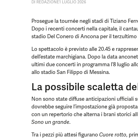
DI
REDAZIONE
1 LUGLIO 2026
Prosegue la tournée negli stadi di Tiziano Ferro
Dopo i recenti concerti nella capitale, il canta
stadio Del Conero di Ancona per il terzultim
Lo spettacolo è previsto alle 20.45 e rappresen
dell’estate marchigiana. Dopo la data anconeta
ultimi due concerti in programma l’8 luglio allo
allo stadio San Filippo di Messina.
La possibile scaletta d
Non sono state diffuse anticipazioni ufficiali su
dovrebbe seguire l’impostazione già proposta 
con un repertorio che alterna i brani storici 
Sono un grande
.
Tra i pezzi più attesi figurano
Cuore rotto
, pri