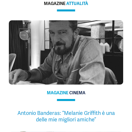
MAGAZINE
ATTUALITÀ
MAGAZINE
CINEMA
Antonio Banderas: “Melanie Griffith è una
delle mie migliori amiche”