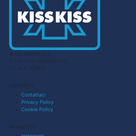
© CN MEDIA S.r.l.
C.F. e P.IVA 04998911210
R.E.A. n. 727803
CONTATTI
Contattaci
Privacy Policy
Cookie Policy
SEGUICI SU
Instagram