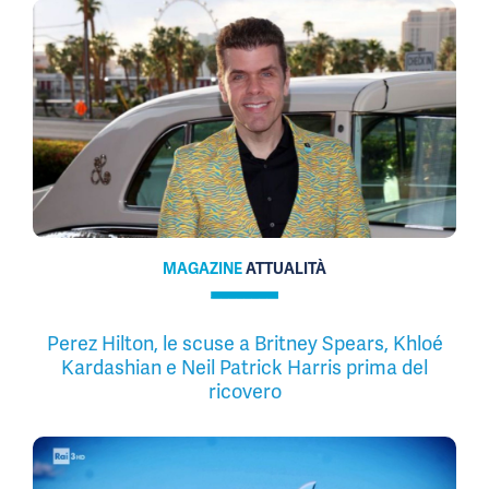
MAGAZINE
ATTUALITÀ
Perez Hilton, le scuse a Britney Spears, Khloé
Kardashian e Neil Patrick Harris prima del
ricovero