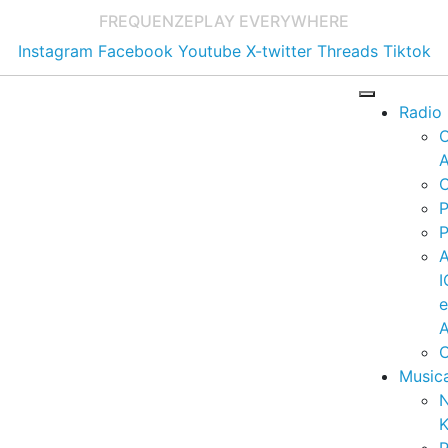
FREQUENZE
PLAY EVERYWHERE
Instagram
Facebook
Youtube
X-twitter
Threads
Tiktok
Radio
A
C
P
P
I
A
C
Music
K