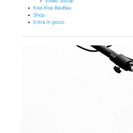
Video Social
Kiss Kiss BauBau
Shop
Entra in gioco