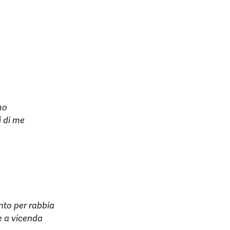
mo
i di me
anto per rabbia
le a vicenda