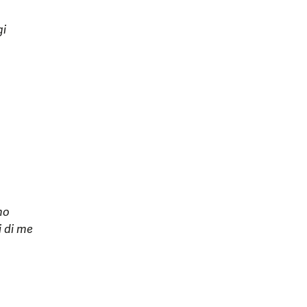
gi
mo
i di me