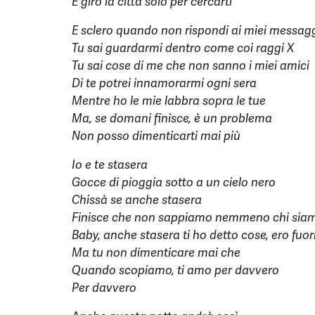
E giro la città solo per cercarti
E sclero quando non rispondi ai miei messag
Tu sai guardarmi dentro come coi raggi X
Tu sai cose di me che non sanno i miei amici
Di te potrei innamorarmi ogni sera
Mentre ho le mie labbra sopra le tue
Ma, se domani finisce, è un problema
Non posso dimenticarti mai più
Io e te stasera
Gocce di pioggia sotto a un cielo nero
Chissà se anche stasera
Finisce che non sappiamo nemmeno chi sia
Baby, anche stasera ti ho detto cose, ero fuor
Ma tu non dimenticare mai che
Quando scopiamo, ti amo per davvero
Per davvero