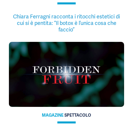
Chiara Ferragni racconta i ritocchi estetici di
cui si è pentita: “Il botox è l’unica cosa che
faccio”
MAGAZINE
SPETTACOLO