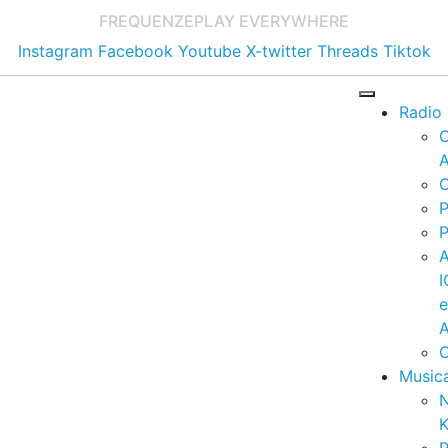
FREQUENZE
PLAY EVERYWHERE
Instagram
Facebook
Youtube
X-twitter
Threads
Tiktok
Radio
A
C
P
P
I
A
C
Music
K