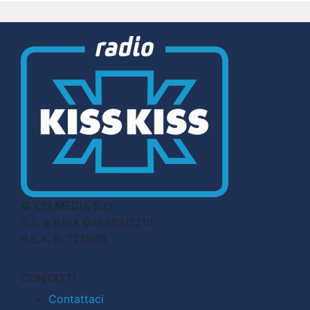
© CN MEDIA S.r.l.
C.F. e P.IVA 04998911210
R.E.A. n. 727803
CONTATTI
Contattaci