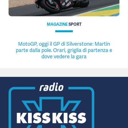
MAGAZINE
SPORT
MotoGP, oggi il GP di Silverstone: Martin
parte dalla pole. Orari, griglia di partenza e
dove vedere la gara