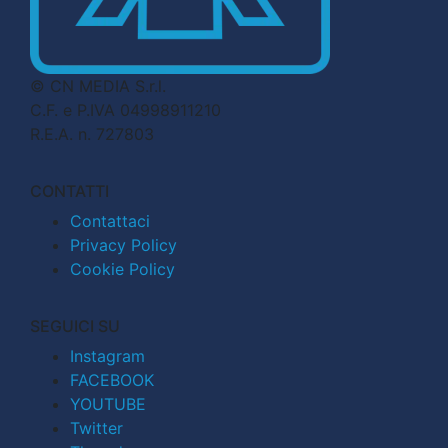
© CN MEDIA S.r.l.
C.F. e P.IVA 04998911210
R.E.A. n. 727803
CONTATTI
Contattaci
Privacy Policy
Cookie Policy
SEGUICI SU
Instagram
FACEBOOK
YOUTUBE
Twitter