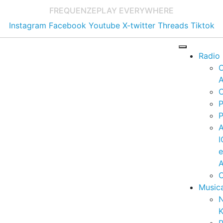
FREQUENZE
PLAY EVERYWHERE
Instagram
Facebook
Youtube
X-twitter
Threads
Tiktok
Radio
A
C
P
P
I
A
C
Music
K