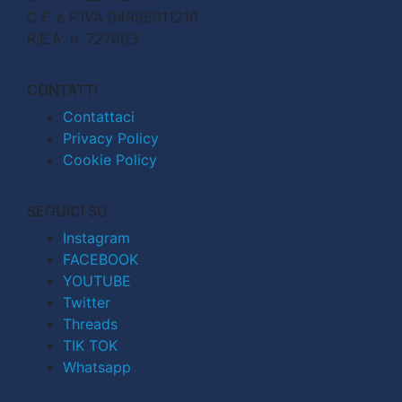
C.F. e P.IVA 04998911210
R.E.A. n. 727803
CONTATTI
Contattaci
Privacy Policy
Cookie Policy
SEGUICI SU
Instagram
FACEBOOK
YOUTUBE
Twitter
Threads
TIK TOK
Whatsapp