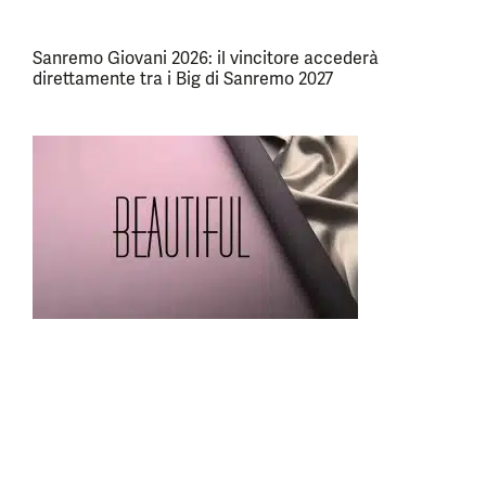
Sanremo Giovani 2026: il vincitore accederà
direttamente tra i Big di Sanremo 2027