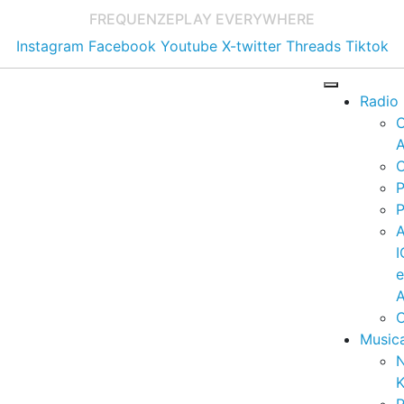
FREQUENZE
PLAY EVERYWHERE
Instagram
Facebook
Youtube
X-twitter
Threads
Tiktok
Radio
A
C
P
P
I
A
C
Music
K