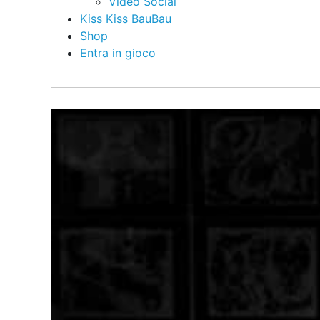
Video Social
Kiss Kiss BauBau
Shop
Entra in gioco