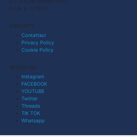
C.F. e P.IVA 04998911210
R.E.A. n. 727803
CONTATTI
Contattaci
Privacy Policy
Cookie Policy
SEGUICI SU
Instagram
FACEBOOK
YOUTUBE
Twitter
Threads
TIK TOK
Whatsapp