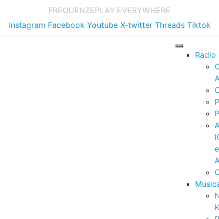
FREQUENZE
PLAY EVERYWHERE
Instagram
Facebook
Youtube
X-twitter
Threads
Tiktok
Radio
A
C
P
P
I
A
C
Music
K