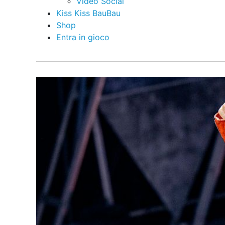
Video Social
Kiss Kiss BauBau
Shop
Entra in gioco