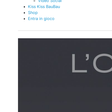
Video Social
Kiss Kiss BauBau
Shop
Entra in gioco