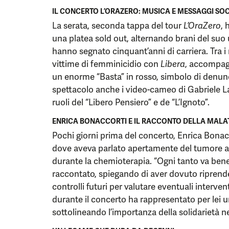
IL CONCERTO L’ORAZERO: MUSICA E MESSAGGI SOC
La serata, seconda tappa del tour
L’OraZero
, 
una platea sold out, alternando brani del suo 
hanno segnato cinquant’anni di carriera. Tra i
vittime di femminicidio con
Libera
, accompag
un enorme “Basta” in rosso, simbolo di denunc
spettacolo anche i video-cameo di Gabriele L
ruoli del “Libero Pensiero” e de “L’Ignoto”.
ENRICA BONACCORTI E IL RACCONTO DELLA MALA
Pochi giorni prima del concerto, Enrica Bonacc
dove aveva parlato apertamente del tumore al 
durante la chemioterapia. “Ogni tanto va bene
raccontato, spiegando di aver dovuto riprende
controlli futuri per valutare eventuali intervent
durante il concerto ha rappresentato per lei 
sottolineando l’importanza della solidarietà ne