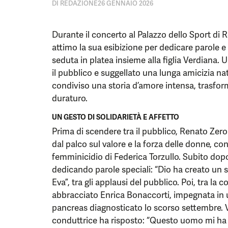
DI
REDAZIONE
26 GENNAIO 2026
Durante il concerto al Palazzo dello Sport di
attimo la sua esibizione per dedicare parole e 
seduta in platea insieme alla figlia Verdian
il pubblico e suggellato una lunga amicizia na
condiviso una storia d’amore intensa, trasfo
duraturo.
UN GESTO DI SOLIDARIETÀ E AFFETTO
Prima di scendere tra il pubblico, Renato Zer
dal palco sul valore e la forza delle donne, co
femminicidio di Federica Torzullo. Subito do
dedicando parole speciali: “Dio ha creato un s
Eva”, tra gli applausi del pubblico. Poi, tra l
abbracciato Enrica Bonaccorti, impegnata in u
pancreas diagnosticato lo scorso settembre. 
conduttrice ha risposto: “Questo uomo mi ha 