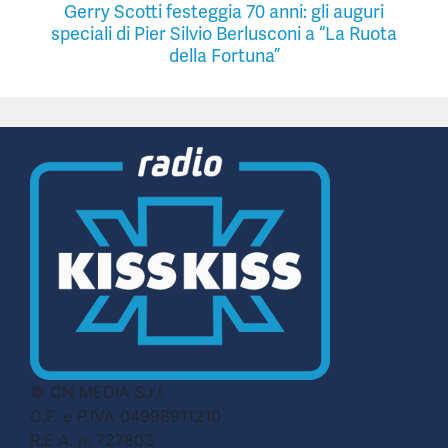
Gerry Scotti festeggia 70 anni: gli auguri
speciali di Pier Silvio Berlusconi a “La Ruota
della Fortuna”
© CN MEDIA S.r.l.
C.F. e P.IVA 04998911210
R.E.A. n. 727803