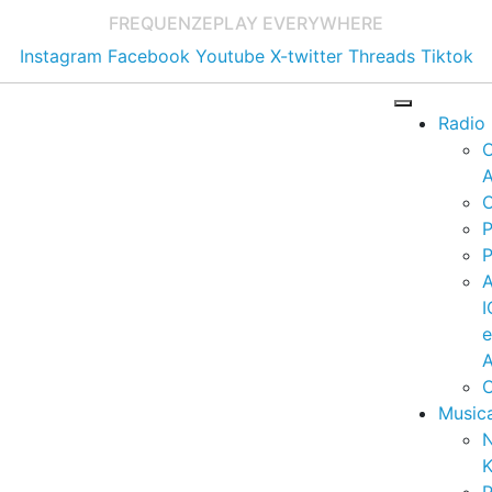
FREQUENZE
PLAY EVERYWHERE
Instagram
Facebook
Youtube
X-twitter
Threads
Tiktok
Radio
A
C
P
P
I
A
C
Music
K