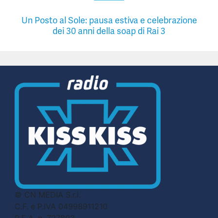
Un Posto al Sole: pausa estiva e celebrazione
dei 30 anni della soap di Rai 3
© CN MEDIA S.r.l.
C.F. e P.IVA 04998911210
R.E.A. n. 727803