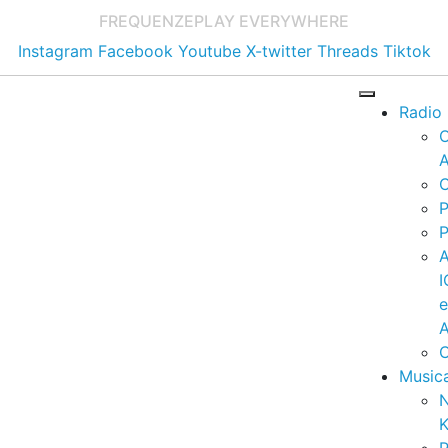
FREQUENZE
PLAY EVERYWHERE
Instagram
Facebook
Youtube
X-twitter
Threads
Tiktok
Radio
A
C
P
P
I
A
C
Music
K