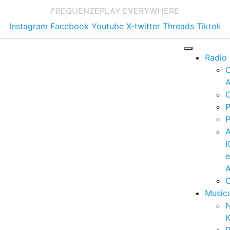
FREQUENZE
PLAY EVERYWHERE
Instagram
Facebook
Youtube
X-twitter
Threads
Tiktok
Radio
A
C
P
P
I
A
C
Music
K