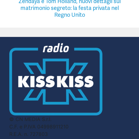
Zendaya e Tom Holland, nuovi dettagli sul
matrimonio segreto: la festa privata nel
Regno Unito
© CN MEDIA S.r.l.
C.F. e P.IVA 04998911210
R.E.A. n. 727803