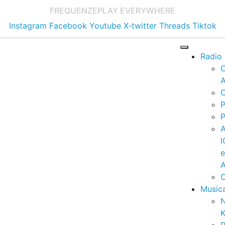
FREQUENZE
PLAY EVERYWHERE
Instagram
Facebook
Youtube
X-twitter
Threads
Tiktok
Radio
A
C
P
P
I
A
C
Music
K