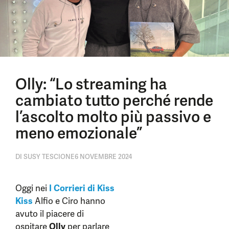
Olly: “Lo streaming ha
cambiato tutto perché rende
l’ascolto molto più passivo e
meno emozionale”
DI
SUSY TESCIONE
6 NOVEMBRE 2024
Oggi nei
I Corrieri di Kiss
Kiss
Alfio e Ciro hanno
avuto il piacere di
ospitare
Olly
per parlare