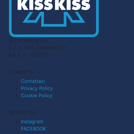
© CN MEDIA S.r.l.
C.F. e P.IVA 04998911210
R.E.A. n. 727803
CONTATTI
Contattaci
Privacy Policy
Cookie Policy
SEGUICI SU
Instagram
FACEBOOK