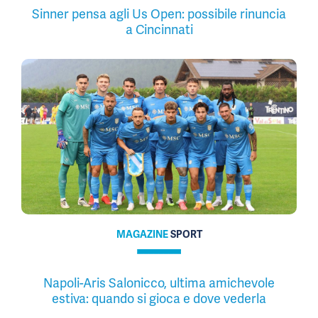
Sinner pensa agli Us Open: possibile rinuncia
a Cincinnati
MAGAZINE
SPORT
Napoli-Aris Salonicco, ultima amichevole
estiva: quando si gioca e dove vederla