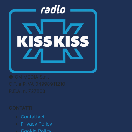
© CN MEDIA S.r.l.
C.F. e P.IVA 04998911210
R.E.A. n. 727803
CONTATTI
Contattaci
Privacy Policy
Cookie Policy