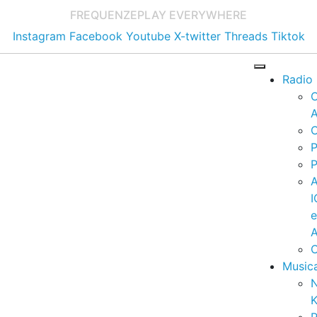
FREQUENZE
PLAY EVERYWHERE
Instagram
Facebook
Youtube
X-twitter
Threads
Tiktok
Radio
A
C
P
P
I
A
C
Music
K