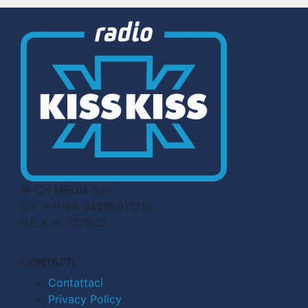
© CN MEDIA S.r.l.
C.F. e P.IVA 04998911210
R.E.A. n. 727803
CONTATTI
Contattaci
Privacy Policy