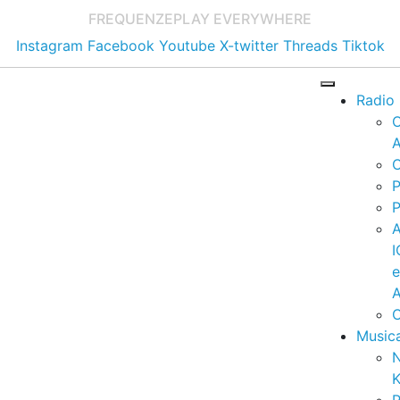
FREQUENZE
PLAY EVERYWHERE
Instagram
Facebook
Youtube
X-twitter
Threads
Tiktok
Radio
A
C
P
P
I
A
C
Music
K