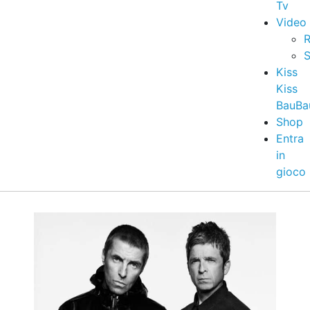
Tv
Video
R
S
Kiss
Kiss
BauBa
Shop
Entra
in
gioco