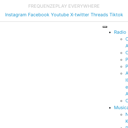
FREQUENZE
PLAY EVERYWHERE
Instagram
Facebook
Youtube
X-twitter
Threads
Tiktok
Radio
A
C
P
P
I
A
C
Music
K