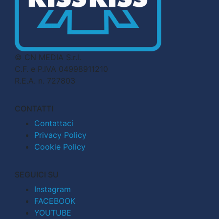
© CN MEDIA S.r.l.
C.F. e P.IVA 04998911210
R.E.A. n. 727803
CONTATTI
Contattaci
Privacy Policy
Cookie Policy
SEGUICI SU
Instagram
FACEBOOK
YOUTUBE