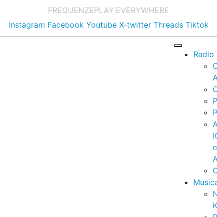
FREQUENZE
PLAY EVERYWHERE
Instagram
Facebook
Youtube
X-twitter
Threads
Tiktok
Radio
A
C
P
P
I
A
C
Music
K