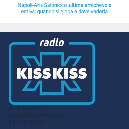
Napoli-Aris Salonicco, ultima amichevole
estiva: quando si gioca e dove vederla
© CN MEDIA S.r.l.
C.F. e P.IVA 04998911210
R.E.A. n. 727803