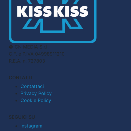
© CN MEDIA S.r.l.
C.F. e P.IVA 04998911210
R.E.A. n. 727803
CONTATTI
Contattaci
Privacy Policy
Cookie Policy
SEGUICI SU
Instagram