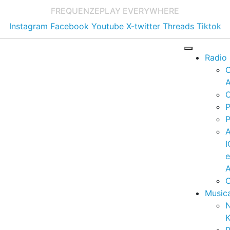
FREQUENZE
PLAY EVERYWHERE
Instagram
Facebook
Youtube
X-twitter
Threads
Tiktok
Radio
A
C
P
P
I
A
C
Music
K