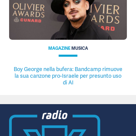
MAGAZINE
MUSICA
Boy George nella bufera: Bandcamp rimuove
la sua canzone pro-Israele per presunto uso
di AI