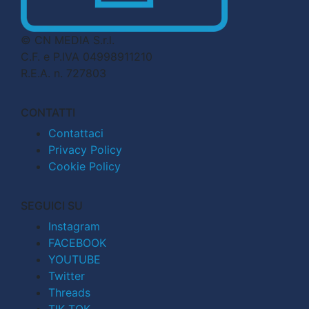
© CN MEDIA S.r.l.
C.F. e P.IVA 04998911210
R.E.A. n. 727803
CONTATTI
Contattaci
Privacy Policy
Cookie Policy
SEGUICI SU
Instagram
FACEBOOK
YOUTUBE
Twitter
Threads
TIK TOK