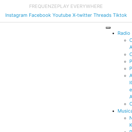
FREQUENZE
PLAY EVERYWHERE
Instagram
Facebook
Youtube
X-twitter
Threads
Tiktok
Radio
A
C
P
P
I
A
C
Music
K