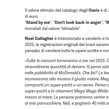
Il valore stimato del catalogo degli
Oasis
è di 
di euro.
“
Stand by me
“, “
Don’t look back in anger
“, “
W
mondiali dal valore “stimabile”.
Noel Gallagher
è intenzionato a venderlo e ha
2025, le registrazioni originali dei brani sara
pensato di vendere tutte le opere scritte e 
«Tutte le canzoni torneranno a me nel 2025. C
straordinaria quantità di denaro. Si pensi so
nelle pubblicità di McDonald’s. Che fai? Le las
riconoscono alla musica il giusto valore. Megli
comprarti un super-yacht o un aereo. Penso 
super-yacht e lo chiamerò Mega Mega White 
mezzo al mare. Le persone potranno venire a 
al mio parrucchiere, Neil, e pagherò 40 mila ste