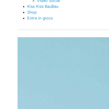
Video Social
Kiss Kiss BauBau
Shop
Entra in gioco