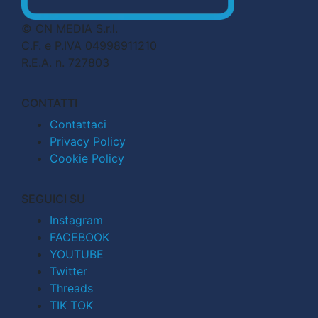
© CN MEDIA S.r.l.
C.F. e P.IVA 04998911210
R.E.A. n. 727803
CONTATTI
Contattaci
Privacy Policy
Cookie Policy
SEGUICI SU
Instagram
FACEBOOK
YOUTUBE
Twitter
Threads
TIK TOK