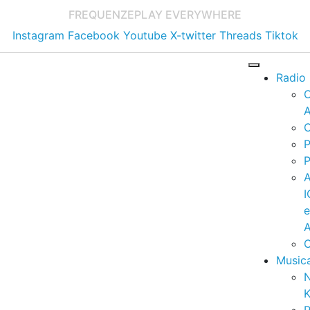
FREQUENZE
PLAY EVERYWHERE
Instagram
Facebook
Youtube
X-twitter
Threads
Tiktok
Radio
A
C
P
P
I
A
C
Music
K