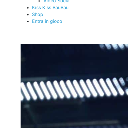
Video Social
Kiss Kiss BauBau
Shop
Entra in gioco