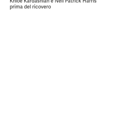
Khloé Kardashian e Neil Patrick Harris
prima del ricovero