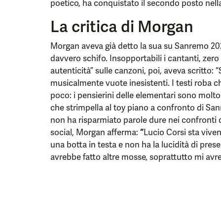
poetico, ha conquistato il secondo posto nella 
La critica di Morgan
Morgan aveva già detto la sua su Sanremo 2025
davvero schifo. Insopportabili i cantanti, zero o
autenticità” sulle canzoni, poi, aveva scritto: 
musicalmente vuote inesistenti. I testi roba che
poco: i pensierini delle elementari sono molto p
che strimpella al toy piano a confronto di S
non ha risparmiato parole dure nei confronti d
social, Morgan afferma:
“
Lucio Corsi sta viven
una botta in testa e non ha la lucidità di preser
avrebbe fatto altre mosse, soprattutto mi avre